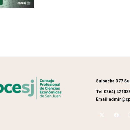
Suipacha 377 Su
Tel:
0264) 42103
Email:
admin@cpc